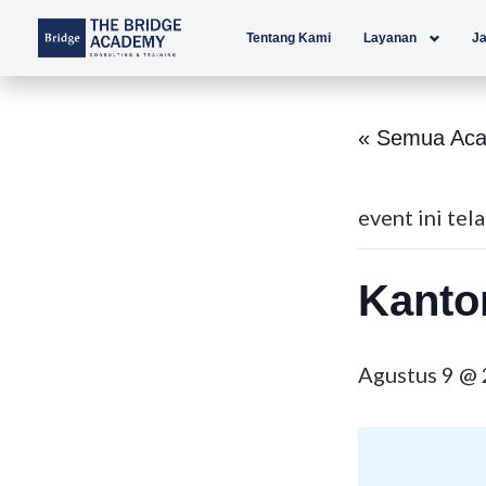
Lewati
Tentang Kami
Layanan
Ja
ke
konten
« Semua Aca
event ini tela
Kantor
Agustus 9 @ 