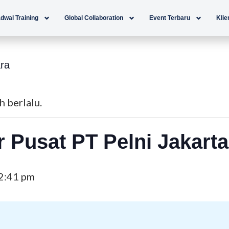
dwal Training
Global Collaboration
Event Terbaru
Klie
ra
h berlalu.
 Pusat PT Pelni Jakart
2:41 pm