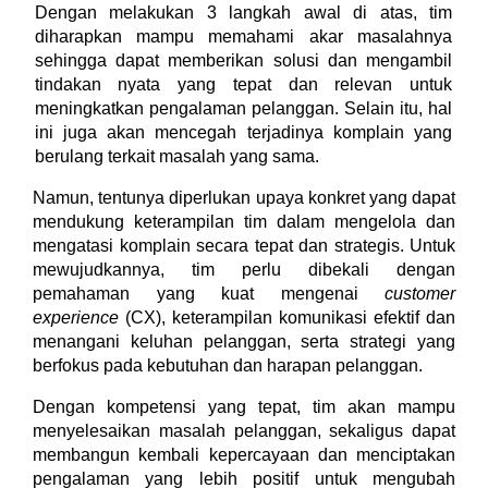
Dengan melakukan 3 langkah awal di atas, tim 
diharapkan mampu memahami akar masalahnya 
sehingga dapat memberikan solusi dan mengambil 
tindakan nyata yang tepat dan relevan untuk 
meningkatkan pengalaman pelanggan. Selain itu, hal 
ini juga akan mencegah terjadinya komplain yang 
berulang terkait masalah yang sama.
Namun, tentunya diperlukan upaya konkret yang dapat 
mendukung keterampilan tim dalam mengelola dan 
mengatasi komplain secara tepat dan strategis. Untuk 
mewujudkannya, tim perlu dibekali dengan 
pemahaman yang kuat mengenai 
customer 
experience
 (CX), keterampilan komunikasi efektif dan 
menangani keluhan pelanggan, serta strategi yang 
berfokus pada kebutuhan dan harapan pelanggan. 
Dengan kompetensi yang tepat, tim akan mampu 
menyelesaikan masalah pelanggan, sekaligus dapat 
membangun kembali kepercayaan dan menciptakan 
pengalaman yang lebih positif untuk mengubah 